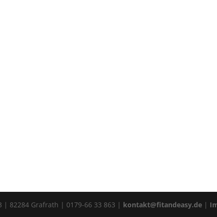
3 | 82284 Grafrath | 0179-66 33 863 |
kontakt@fitandeasy.de
|
I